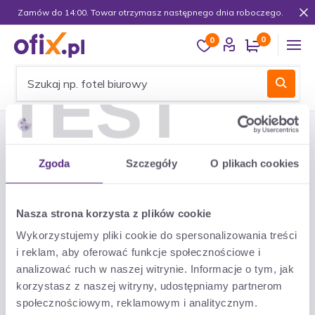
Zamów do 14:00. Towar otrzymasz następnego dnia roboczego.
0
0
Mój koszyk
Lista zakupów
Moje konto
TEST
500
Zgoda
Szczegóły
O plikach cookies
Nasza strona korzysta z plików cookie
Login error
Wykorzystujemy pliki cookie do spersonalizowania treści
i reklam, aby oferować funkcje społecznościowe i
analizować ruch w naszej witrynie. Informacje o tym, jak
korzystasz z naszej witryny, udostępniamy partnerom
WRÓĆ NA STRONĘ GŁÓWNĄ
społecznościowym, reklamowym i analitycznym.